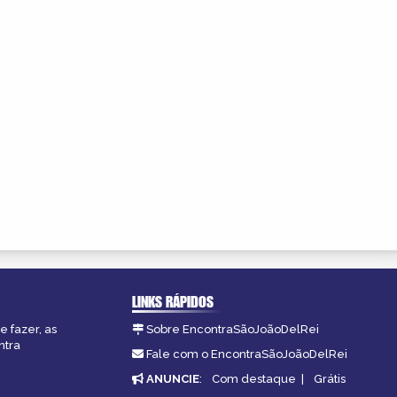
LINKS RÁPIDOS
e fazer, as
Sobre EncontraSãoJoãoDelRei
ntra
Fale com o EncontraSãoJoãoDelRei
ANUNCIE
:
Com destaque
|
Grátis