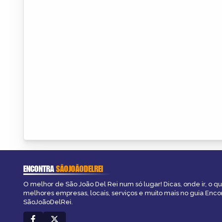
ENCONTRA
SÃOJOÃODELREI
O melhor de São João Del Rei num só lugar! Dicas, onde ir, o qu
melhores empresas, locais, serviços e muito mais no guia Enco
SãoJoãoDelRei.