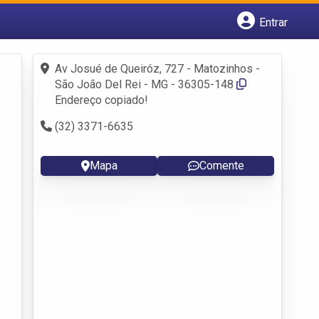
Entrar
Cadastrar empresa
Fazer login
Av Josué de Queiróz, 727 - Matozinhos -
Criar conta
São João Del Rei - MG - 36305-148
Endereço copiado!
(32) 3371-6635
Mapa
Comente