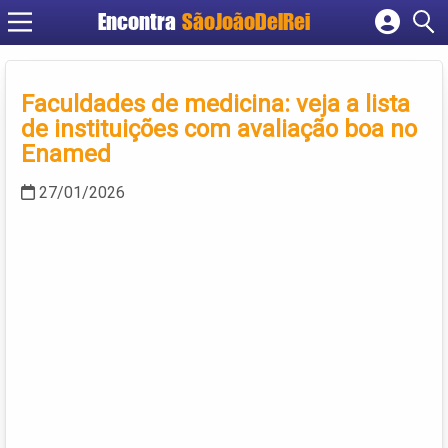
Encontra
SãoJoãoDelRei
Cadastrar empresa
Fazer login
Faculdades de medicina: veja a lista
Criar conta
de instituições com avaliação boa no
Enamed
27/01/2026