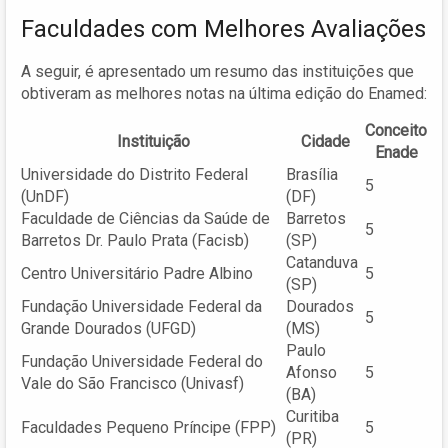
Faculdades com Melhores Avaliações
A seguir, é apresentado um resumo das instituições que
obtiveram as melhores notas na última edição do Enamed:
Conceito
Instituição
Cidade
Enade
Universidade do Distrito Federal
Brasília
5
(UnDF)
(DF)
Faculdade de Ciências da Saúde de
Barretos
5
Barretos Dr. Paulo Prata (Facisb)
(SP)
Catanduva
Centro Universitário Padre Albino
5
(SP)
Fundação Universidade Federal da
Dourados
5
Grande Dourados (UFGD)
(MS)
Paulo
Fundação Universidade Federal do
Afonso
5
Vale do São Francisco (Univasf)
(BA)
Curitiba
Faculdades Pequeno Príncipe (FPP)
5
(PR)