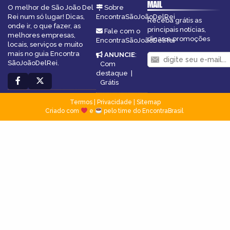
MAIL
O melhor de São João Del
Sobre
Rei num só lugar! Dicas,
EncontraSãoJoãoDelRei
Receba grátis as
onde ir, o que fazer, as
principais notícias,
Fale com o
melhores empresas,
dicas e promoções
EncontraSãoJoãoDelRei
locais, serviços e muito
mais no guia Encontra
ANUNCIE
:
SãoJoãoDelRei.
Com
destaque
|
Grátis
Termos
|
Privacidade
|
Sitemap
Criado com
e
pelo time do EncontraBrasil