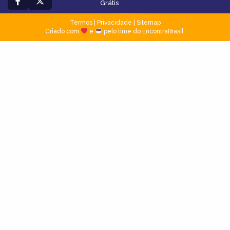
Grátis
Termos
|
Privacidade
|
Sitemap
Criado com
e
pelo time do EncontraBrasil