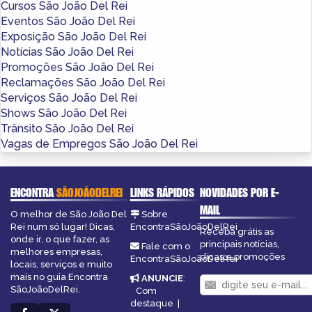
Cursos São João Del Rei
Eventos São João Del Rei
Exposição São João Del Rei
Notícias São João Del Rei
Promoções São João Del Rei
Reclamações São João Del Rei
Serviços São João Del Rei
Shows São João Del Rei
Trânsito São João Del Rei
Vagas de Empregos São João Del Rei
ENCONTRA
SÃOJOÃODELREI
LINKS RÁPIDOS
NOVIDADES POR E-
MAIL
O melhor de São João Del
Sobre
Rei num só lugar! Dicas,
EncontraSãoJoãoDelRei
Receba grátis as
onde ir, o que fazer, as
principais notícias,
Fale com o
melhores empresas,
dicas e promoções
EncontraSãoJoãoDelRei
locais, serviços e muito
mais no guia Encontra
ANUNCIE
:
SãoJoãoDelRei.
Com
destaque
|