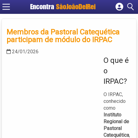
Encontra
SãoJoãoDelRei
Cadastrar empresa
Fazer login
Membros da Pastoral Catequética
Criar conta
participam de módulo do IRPAC
24/01/2026
O que é
o
IRPAC?
O IRPAC,
conhecido
como
Instituto
Regional de
Pastoral
Catequética
,