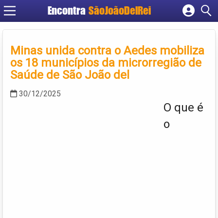
Encontra
SãoJoãoDelRei
Cadastrar empresa
Fazer login
Minas unida contra o Aedes mobiliza
Criar conta
os 18 municípios da microrregião de
Saúde de São João del
30/12/2025
O que é
o