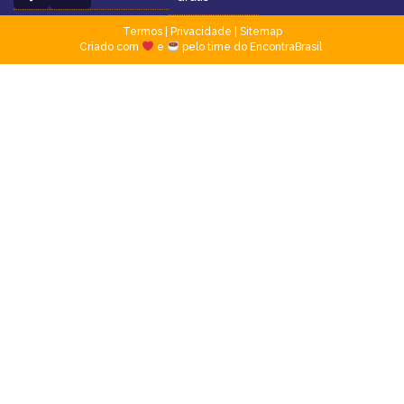
Termos
|
Privacidade
|
Sitemap
Criado com
e
pelo time do EncontraBrasil