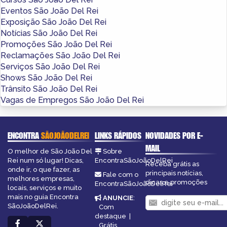
Eventos São João Del Rei
Exposição São João Del Rei
Notícias São João Del Rei
Promoções São João Del Rei
Reclamações São João Del Rei
Serviços São João Del Rei
Shows São João Del Rei
Trânsito São João Del Rei
Vagas de Empregos São João Del Rei
ENCONTRA
SÃOJOÃODELREI
LINKS RÁPIDOS
NOVIDADES POR E-
MAIL
O melhor de São João Del
Sobre
Rei num só lugar! Dicas,
EncontraSãoJoãoDelRei
Receba grátis as
onde ir, o que fazer, as
principais notícias,
Fale com o
melhores empresas,
dicas e promoções
EncontraSãoJoãoDelRei
locais, serviços e muito
mais no guia Encontra
ANUNCIE
:
SãoJoãoDelRei.
Com
destaque
|
Grátis