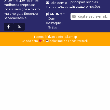
onde ir, o que fazer, as
principais notícias,
Fale com o
melhores empresas,
dicas e promoções
EncontraSãoJoãoDelRei
locais, serviços e muito
mais no guia Encontra
ANUNCIE
:
SãoJoãoDelRei.
Com
destaque
|
Grátis
Termos
|
Privacidade
|
Sitemap
Criado com
e
pelo time do EncontraBrasil