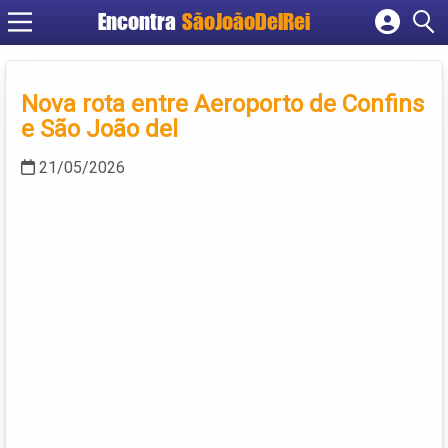
Encontra
SãoJoãoDelRei
Cadastrar empresa
Fazer login
Nova rota entre Aeroporto de Confins
Criar conta
e São João del
21/05/2026