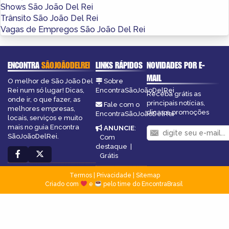
Shows São João Del Rei
Trânsito São João Del Rei
Vagas de Empregos São João Del Rei
ENCONTRA
SÃOJOÃODELREI
LINKS RÁPIDOS
NOVIDADES POR E-
MAIL
O melhor de São João Del
Sobre
Rei num só lugar! Dicas,
EncontraSãoJoãoDelRei
Receba grátis as
onde ir, o que fazer, as
principais notícias,
Fale com o
melhores empresas,
dicas e promoções
EncontraSãoJoãoDelRei
locais, serviços e muito
mais no guia Encontra
ANUNCIE
:
SãoJoãoDelRei.
Com
destaque
|
Grátis
Termos
|
Privacidade
|
Sitemap
Criado com
e
pelo time do EncontraBrasil