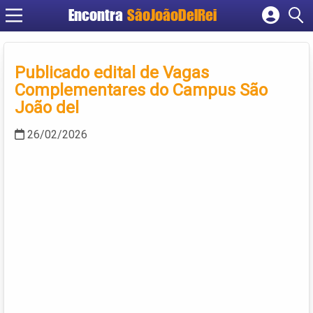
Encontra
SãoJoãoDelRei
Cadastrar empresa
Fazer login
Publicado edital de Vagas
Criar conta
Complementares do Campus São
João del
26/02/2026