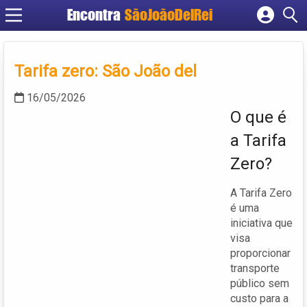
Encontra
SãoJoãoDelRei
Cadastrar empresa
Fazer login
Tarifa zero: São João del
Criar conta
16/05/2026
O que é
a Tarifa
Zero?
A Tarifa Zero
é uma
iniciativa que
visa
proporcionar
transporte
público sem
custo para a