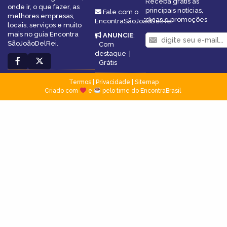
Receba grátis as
onde ir, o que fazer, as
principais notícias,
Fale com o
melhores empresas,
dicas e promoções
EncontraSãoJoãoDelRei
locais, serviços e muito
mais no guia Encontra
ANUNCIE
:
SãoJoãoDelRei.
Com
destaque
|
Grátis
Termos
|
Privacidade
|
Sitemap
Criado com
e
pelo time do EncontraBrasil