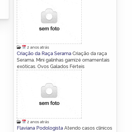
2 anos atrás
Criação da Raça Serama
Criação da raça
Serama. Mini galinhas garnizé ornamentais
exóticas. Ovos Galados Férteis
2 anos atrás
Flaviana Podologista
Atendo casos clínicos