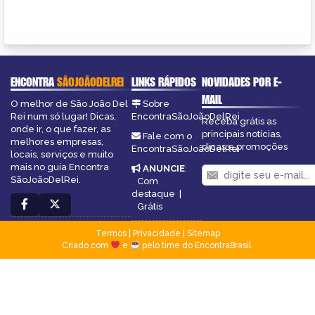
ENCONTRA
SÃOJOÃODELREI
LINKS RÁPIDOS
NOVIDADES POR E-
MAIL
O melhor de São João Del
Sobre
Rei num só lugar! Dicas,
EncontraSãoJoãoDelRei
Receba grátis as
onde ir, o que fazer, as
principais notícias,
Fale com o
melhores empresas,
dicas e promoções
EncontraSãoJoãoDelRei
locais, serviços e muito
mais no guia Encontra
ANUNCIE
:
SãoJoãoDelRei.
Com
destaque
|
Grátis
Termos
|
Privacidade
|
Sitemap
Criado com
e
pelo time do EncontraBrasil