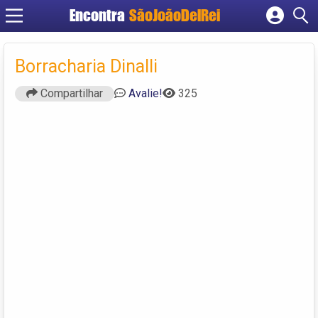
Encontra
SãoJoãoDelRei
Cadastrar empresa
Fazer login
Borracharia Dinalli
Criar conta
Compartilhar
Avalie!
325